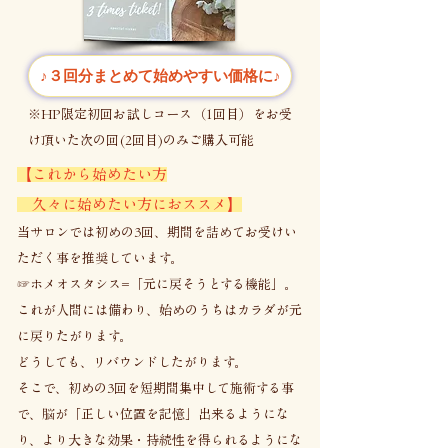
筋肉が大きく関係しています。

頭周りも一緒に整えて♪​

レギュラーコースでは味わえない相乗効果を
♪３回分まとめて始めやすい価格に♪
是非お試しください。
​※HP限定初回お試しコース（1回目）をお受
け頂いた次の回(2回目)のみご購入可能
【これから始めたい方
久々に始めたい方におススメ】
当サロンでは初めの3回、期間を詰めてお受けい
ただく事を推奨しています。
☞ホメオスタシス=「元に戻そうとする機能」。
これが人間には備わり、​始めのうちはカラダが元
に戻りたがります。
どうしても、リバウンドしたがります。
そこで、初めの3回を短期間集中して施術する事
で、脳が「正しい位置を記憶」出来るようにな
り、より大きな効果・持続性を得られるようにな