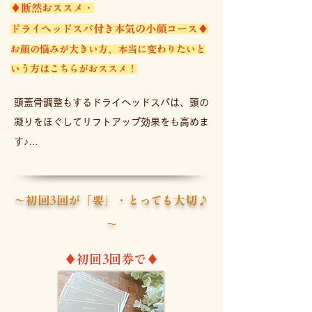
♦断然おススメ・
ドライヘッドスパ付き
本気の小顔コース♦
​お顔の悩みが大きい方、本当に変わりたいと
いう方はこちらがおススメ！
頭蓋骨調整もするドライヘッドスパは、頭の
凝りをほぐしてリフトアップ効果をも高めま
す♪

頭皮のタルミ1mmはお顔のタルミ1cmにつ
ながる、と言われています！

～初回3回が「要」・とっても大切♪
頭周りからほぐしてリフトアップし易く♪

さらに、今注目されている「脳脊髄液」の循
～
環も高めていくことで「体全体の循環が上が
♦初回3回券で♦
る」「自律神経も整う」嬉しい効果も！

がんこなタルミや歪みは、お顔だけの問題で
はない場合が多く、​首回り・頭周りの凝った