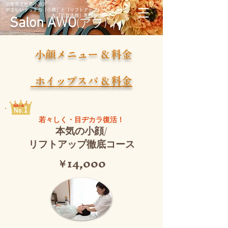
山梨県北杜市小淵沢
​やさしいタッチの「小顔」と「リフトアップ」
​ ＆「肌育洗顔」専門サロン
Salon AWO
(アヲ)
小顔メニュー ＆料金
ホイップスパ ＆料金
若々しく・目ヂカラ復活！
本
気の
小顔/
リフトアップ徹底コース
​￥14,000