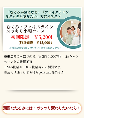
※​来店時の次回予約で、次回￥1,000割引（他キャン
ペーンとの併用不可
※SNS投稿や口コミ投稿等での割引アリ。
​※通えば通うほどお得なpoint card特典も♪
頑固なたるみには・ガッツリ変わりたいなら！