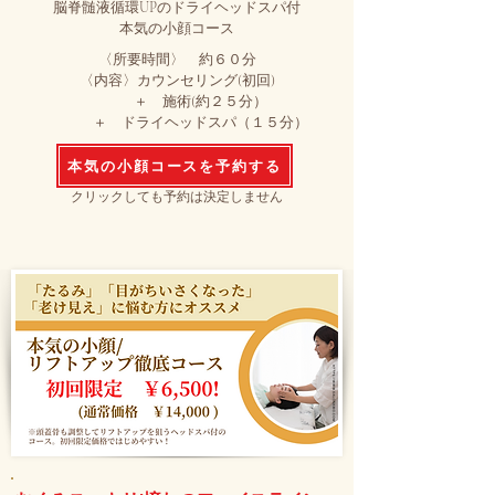
​脳脊髄液循環UPのドライヘッドスパ付
本気の小顔コース
〈所要時間〉 約６０分
〈内容〉
カウンセリング(初回)
＋ 施術(約２５分）
＋ ドライヘッドスパ（１５分）
本気の小顔コースを予約する
​クリックしても予約は決定しません