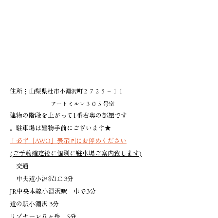
住所⋮山梨県
杜市小淵沢町２７２５－１１
アートミルレ３０５号室
建物の階段を上がって1番右奥の部屋です
★駐車場は建物手前にございます。
必ず「AWO」表示🄿にお停めください！
ご予約確定後に個別に駐車場ご案内致します)​
(
交通
中央道小淵沢I.C.3分
JR中央本線小淵沢駅 車で3分
​道の駅小淵沢 3分
リゾナーレ八ヶ岳 5分