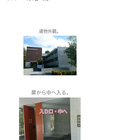
建物外観。
​扉から中へ入る。