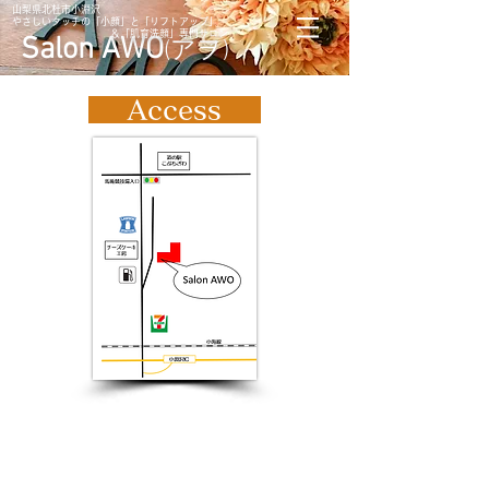
山梨県北杜市小淵沢
​やさしいタッチの「小顔」と「リフトアップ」
​ ＆「肌育洗顔」専門サロン
Salon AWO
(アヲ)
Access